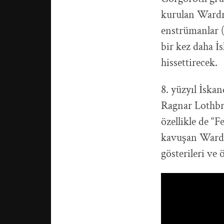
kurulan Wardr
enstrümanlar (c
bir kez daha İ
hissettirecek.
8. yüzyıl İska
Ragnar Lothbr
özellikle de “F
kavuşan Wardru
gösterileri ve 