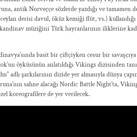
una, antik Norveççe sözlerde yazdığı ve tamamen d
eylan derisi davul, öküz kemiği flüt, vs.) kullandığı ş
skandinav müziğini Türk hayranlarının iliklerine kad
ndinavya’sında basit bir çiftçiyken cesur bir savaşçı
ok’un öyküsünün anlatıldığı Vikings dizisinden tan
ehu” adlı şarkılarının dizide yer almasıyla dünya çap
na’nın sahne alacağı Nordic Battle Night’ta, Vikin
özel koreografilere de yer verilecek.