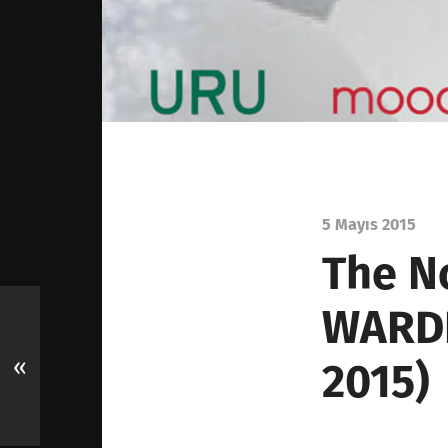
5 Mayıs 2015
The No
WARDR
«
2015)