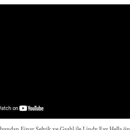
undan Einar Selvik ve Gaahl ile Lindy Fay Hella ön