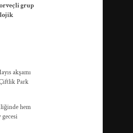
orveçli grup
lojik
Mayıs akşamı
Çiftlik Park
nliğinde hem
 gecesi