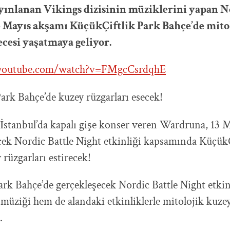
ınlanan Vikings dizisinin müziklerini yapan N
 Mayıs akşamı KüçükÇiftlik Park Bahçe’de mito
cesi yaşatmaya geliyor.
youtube.com/watch?v=FMgcCsrdqhE
ark Bahçe’de kuzey rüzgarları esecek!
 İstanbul’da kapalı gişe konser veren Wardruna, 13 
ecek Nordic Battle Night etkinliği kapsamında Küçük
 rüzgarları estirecek!
ark Bahçe’de gerçekleşecek Nordic Battle Night etki
üziği hem de alandaki etkinliklerle mitolojik kuzey
.