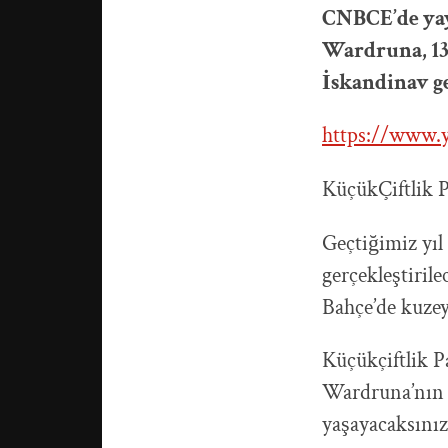
CNBCE’de yay
Wardruna, 13
İskandinav ge
https://www.
KüçükÇiftlik P
Geçtiğimiz yıl
gerçekleştiril
Bahçe’de kuzey
Küçükçiftlik P
Wardruna’nın m
yaşayacaksınız