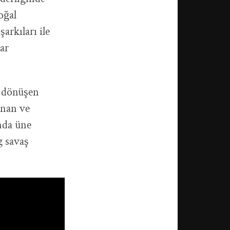
oğal
arkıları ile
ar
ya dönüşen
ınan ve
ında üne
g savaş