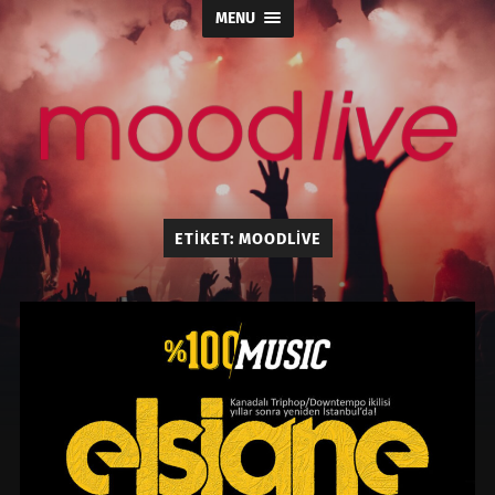
MENU
moodlive.org
ETIKET:
MOODLIVE