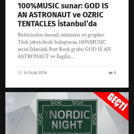
100%MUSIC sunar: GOD IS
AN ASTRONAUT ve OZRIC
TENTACLES İstanbul’da
Birbirinden önemli müzisyen ve grupları
Türk izleyicilerle buluşturan 100%MUSIC
serisi İrlandalı Post Rock grubu GOD IS AN
ASTRONAUT ve İngiliz…
24 Ocak 2016
0