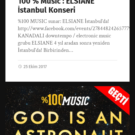
100 % Music : ELSIANE
İstanbul Konseri
%100 MUSIC sunar: ELSIANE İstanbul’da!
http://www.facebook.com/events/278448242657779
KANADALI downtempo / electronic music
grubu ELSIANE 4 yıl aradan sonra yeniden
İstanbul’da! Birbirinden…
25 Ekim 2017